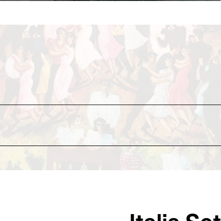
spandi
di