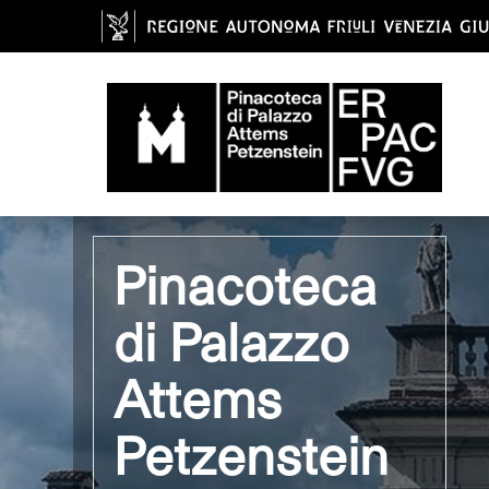
Contenuti del sito
Pinacoteca di Palaz
Pinacoteca
di Palazzo
Attems
Petzenstein