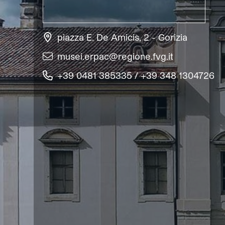
piazza E. De Amicis, 2 - Gorizia
musei.erpac@regione.fvg.it
+39 0481 385335 / +39 348 1304726