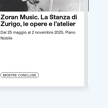
Zoran Music. La Stanza di
Most
Zurigo, le opere e l’atelier
Beyo
Dal 25 maggio al 2 novembre 2025, Piano
Dal 20 
Nobile
Palazzo
MOSTRE CONCLUSE
MOSTR